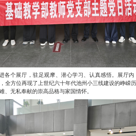
进各个展厅，驻足观摩、潜心学习、认真感悟。展厅内
，全方位再现了上世纪六十年代池州小三线建设的峥嵘
难、无私奉献的崇高品格与家国情怀。