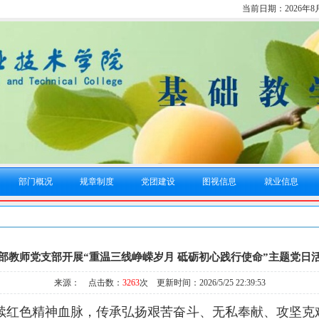
当前日期：
2026年
部门概况
规章制度
党团建设
图视信息
就业信息
部教师党支部开展“重温三线峥嵘岁月 砥砺初心践行使命”主题党日
来源： 点击数：
3263
次 更新时间：2026/5/25 22:39:53
续红色精神血脉，传承弘扬艰苦奋斗、无私奉献、攻坚克