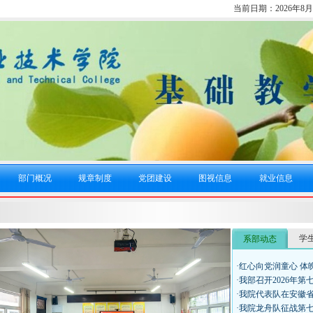
当前日期：
2026年8
部门概况
规章制度
党团建设
图视信息
就业信息
学
系部动态
·红心向党润童心 
·我部召开2026年
·我院代表队在安徽
·我院龙舟队征战第