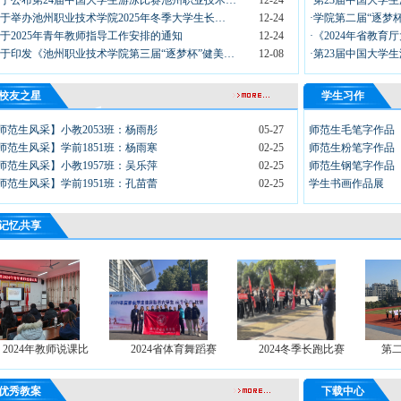
关于公布第24届中国大学生游泳比赛池州职业技术…
12-24
·第23届中国大学
关于举办池州职业技术学院2025年冬季大学生长…
12-24
·学院第二届“逐梦
关于2025年青年教师指导工作安排的通知
12-24
·《2024年省教
关于印发《池州职业技术学院第三届“逐梦杯”健美…
12-08
·第23届中国大学
校友之星
学生习作
师范生风采】小教2053班：杨雨彤
05-27
师范生毛笔字作品
师范生风采】学前1851班：杨雨寒
02-25
师范生粉笔字作品
师范生风采】小教1957班：吴乐萍
02-25
师范生钢笔字作品
师范生风采】学前1951班：孔苗蕾
02-25
学生书画作品展
记忆共享
2024年教师说课比
2024省体育舞蹈赛
2024冬季长跑比赛
第
优秀教案
下载中心