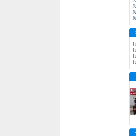
·
·
·
·
【
【
【
【