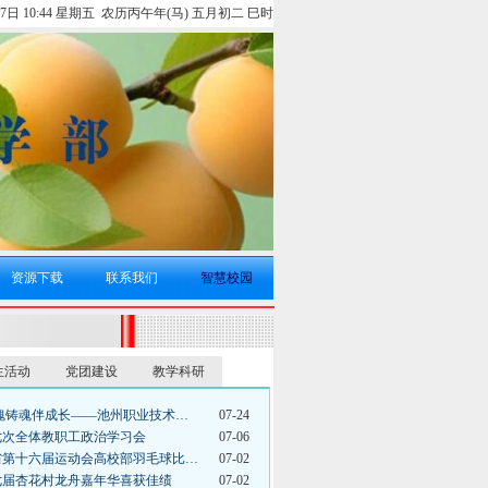
月7日 10:44 星期五 农历丙午年(马) 五月初二 巳时
资源下载
联系我们
智慧校园
生活动
党团建设
教学科研
体魄铸魂伴成长——池州职业技术…
07-24
第七次全体教职工政治学习会
07-06
省第十六届运动会高校部羽毛球比…
07-02
七届杏花村龙舟嘉年华喜获佳绩
07-02